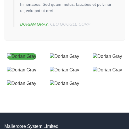
himenaeos. Sed quam metus, faucibus et pulvinar
DO
ut, volutpat ut orci.
DORIAN GRAY
, CEO GOOGLE CORP
Mailercore System Limited