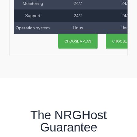
Monitoring
24/7
24/7
Support
24/7
24/7
Operation system
Linux
Linux
CHOOSE A PLAN
CHOOSE A PLA
The NRGHost
Guarantee