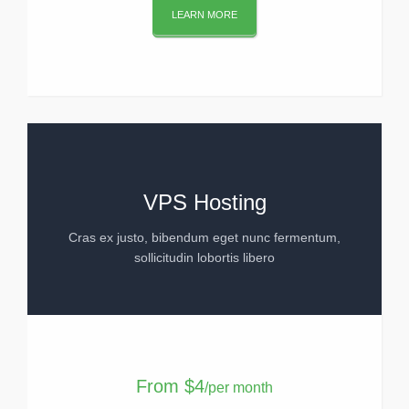
LEARN MORE
VPS Hosting
Cras ex justo, bibendum eget nunc fermentum,
sollicitudin lobortis libero
From
$4
/per month