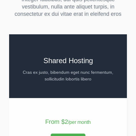
vestibulum, nulla ante aliquet turpis, in
consectetur ex dui vitae erat in eleifend eros
Shared Hosting
Cras ex justo, bibendum eget nunc fermentum,
sollicitudin lobortis libero
From
$2
/per month