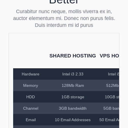
Curabitur nunc neque, mollis viverra ex in,
auctor elementum mi. Donec non purus felis.
Duis interdum mi id purus
SHARED HOSTING
VPS HOST
Hardware
Intel i3 2.33
Intel i5 2.7
Memory
128Mb Ram
512Mb Ra
HDD
1GB storage
10GB storag
Channel
3GB bandwidth
5GB bandwid
Email
10 Email Addresses
50 Email Addre