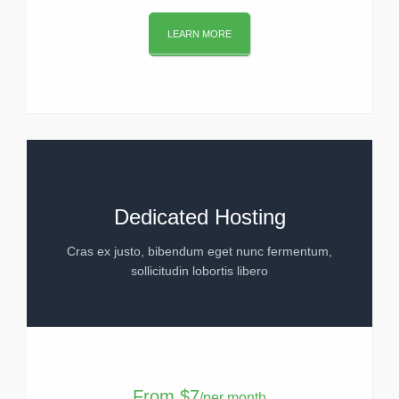
LEARN MORE
Dedicated Hosting
Cras ex justo, bibendum eget nunc fermentum,
sollicitudin lobortis libero
From
$7
/per month